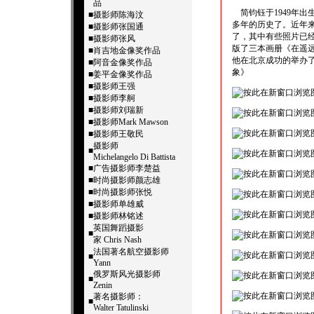
品
简钧钰于1949年出
■
摄影师陈海汶
多年的历史了。近年
■
摄影师张国通
了，其中有些照片已经
■
摄影师张风
版了三本画册《在遥远
■
肖吉地金像奖作品
他在北京成功的举办了个
■
阿音金像奖作品
象》
■
姜平金像奖作品
■
摄影师王强
■
摄影师李舸
■
摄影师刘瑞新
■
摄影师Mark Mawson
■
摄影师王敬民
摄影师
■
Michelangelo Di Battista
■
广告摄影师李楚益
■
时尚摄影师颜志雄
■
时尚摄影师张悦
■
摄影师单雄威
■
摄影师林铭述
英国舞蹈摄影
■
家 Chris Nash
法国著名航空摄影师
■
Yann
俄罗斯风光摄影师
■
Zenin
著名摄影师：
■
Walter Tatulinski