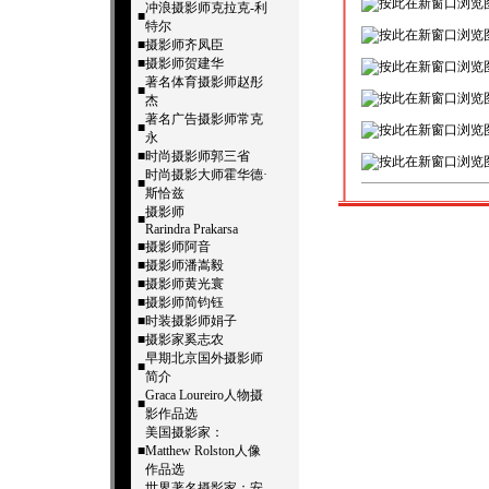
冲浪摄影师克拉克-利
■
特尔
■
摄影师齐凤臣
■
摄影师贺建华
著名体育摄影师赵彤
■
杰
著名广告摄影师常克
■
永
■
时尚摄影师郭三省
时尚摄影大师霍华德·
■
斯恰兹
摄影师
■
Rarindra Prakarsa
■
摄影师阿音
■
摄影师潘嵩毅
■
摄影师黄光寰
■
摄影师简钧钰
■
时装摄影师娟子
■
摄影家奚志农
早期北京国外摄影师
■
简介
Graca Loureiro人物摄
■
影作品选
美国摄影家：
■
Matthew Rolston人像
作品选
世界著名摄影家：安