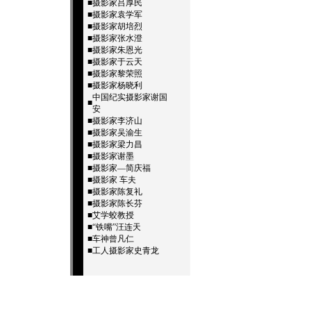
■
摄影家吕厚民
■
摄影家袁学军
■
摄影家胡培烈
■
摄影家张水澄
■
摄影家朱恩光
■
摄影家于云天
■
摄影家黎荣照
■
摄影家杨晓利
中国纪实摄影家谢国
■
安
■
摄影家李济山
■
摄影家吴渝生
■
摄影家梁力昌
■
摄影家谢墨
■
摄影家—简庆福
■
摄影家 车夫
■
摄影家陈复礼
■
摄影家陈长芬
■
艾学蛟教授
■
“铁嘴”汪连天
■
车神曾凡仁
■
工人摄影家史青龙