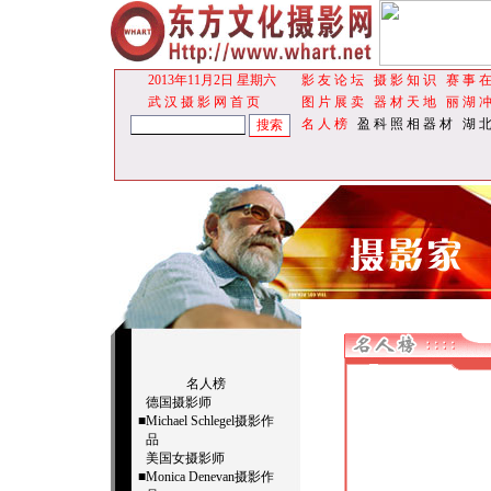
2013年11月2日 星期六
影 友 论 坛
摄 影 知 识
赛 事 在
武 汉 摄 影 网
首 页
图 片 展 卖
器 材 天 地
丽 湖 冲
名 人 榜
盈 科 照 相 器 材
湖 北
名人榜
德国摄影师
■
Michael Schlegel摄影作
品
美国女摄影师
■
Monica Denevan摄影作