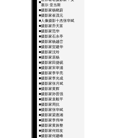
■
塞尔·亚当斯
■
摄影家杨晓蔚
■
摄影家崔茂元
■
人像摄影十杰­张华斌
■
摄影家乔天富
■
摄影家范华
■
摄影家石永亭
■
摄影家杨越峦
■
摄影家贺建华
■
摄影家沈玲
■
摄影家居杨
■
摄影家田捷砚
■
摄影家宋举浦
■
摄影家李学亮
■
摄影家李光成
■
摄影家张月斌
■
摄影家黄辉
■
摄影家孙晋强
■
摄影家袁毅平
■
摄影家周抗
■
摄影家张华斌
■
摄影家梁惠湘
■
摄影家李伟坤
■
摄影家黄旌整
■
摄影家何煌友
■
摄影家何建峰