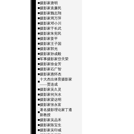
■
摄影家唐明
■
摄影家袁廉民
■
摄影家魏志翔
■
摄影家周万萍
■
摄影家邓小川
■
摄影家于长武
■
摄影家朱宪民
■
摄影家姜平
■
摄影家王子国
■
摄影家郭光
■
摄影家孙成毅
■
军事摄影家岱天荣
■
摄影家徐金芳
■
摄影家石广智
■
摄影家惠怀杰
十大杰出体育摄影家
■
——贾连成
■
摄影家吴久灵
■
摄影家何兴水
■
摄影家梁达明
■
摄影家张永富
著名摄影理论家丁遵
■
新教授
■
摄影家吴品禾
■
摄影家陈宝生
■
摄影家吴印咸