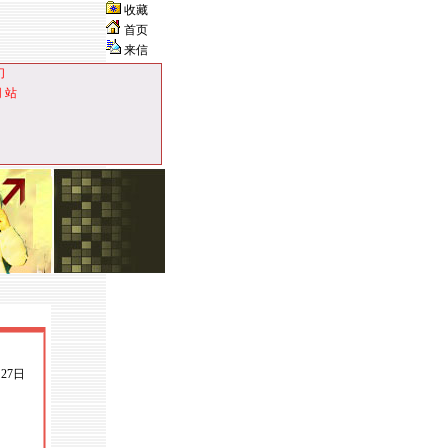
收藏
首页
来信
们
网 站
月27日