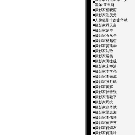
■
塞尔·亚当斯
■
摄影家杨晓蔚
■
摄影家崔茂元
■
人像摄影十杰­张华斌
■
摄影家乔天富
■
摄影家范华
■
摄影家石永亭
■
摄影家杨越峦
■
摄影家贺建华
■
摄影家沈玲
■
摄影家居杨
■
摄影家田捷砚
■
摄影家宋举浦
■
摄影家李学亮
■
摄影家李光成
■
摄影家张月斌
■
摄影家黄辉
■
摄影家孙晋强
■
摄影家袁毅平
■
摄影家周抗
■
摄影家张华斌
■
摄影家梁惠湘
■
摄影家李伟坤
■
摄影家黄旌整
■
摄影家何煌友
■
摄影家何建峰