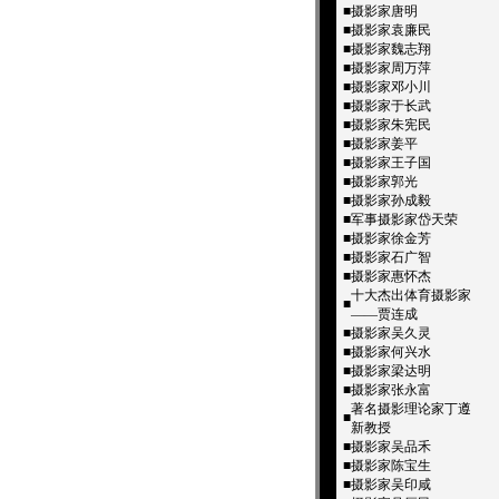
■
摄影家唐明
■
摄影家袁廉民
■
摄影家魏志翔
■
摄影家周万萍
■
摄影家邓小川
■
摄影家于长武
■
摄影家朱宪民
■
摄影家姜平
■
摄影家王子国
■
摄影家郭光
■
摄影家孙成毅
■
军事摄影家岱天荣
■
摄影家徐金芳
■
摄影家石广智
■
摄影家惠怀杰
十大杰出体育摄影家
■
——贾连成
■
摄影家吴久灵
■
摄影家何兴水
■
摄影家梁达明
■
摄影家张永富
著名摄影理论家丁遵
■
新教授
■
摄影家吴品禾
■
摄影家陈宝生
■
摄影家吴印咸