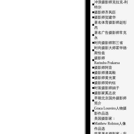
冲浪摄影师克拉克-利
■
特尔
■
摄影师齐凤臣
■
摄影师贺建华
著名体育摄影师赵彤
■
杰
著名广告摄影师常克
■
永
■
时尚摄影师郭三省
时尚摄影大师霍华德·
■
斯恰兹
摄影师
■
Rarindra Prakarsa
■
摄影师阿音
■
摄影师潘嵩毅
■
摄影师黄光寰
■
摄影师简钧钰
■
时装摄影师娟子
■
摄影家奚志农
早期北京国外摄影师
■
简介
Graca Loureiro人物摄
■
影作品选
美国摄影家：
■
Matthew Rolston人像
作品选
世界著名摄影家：安