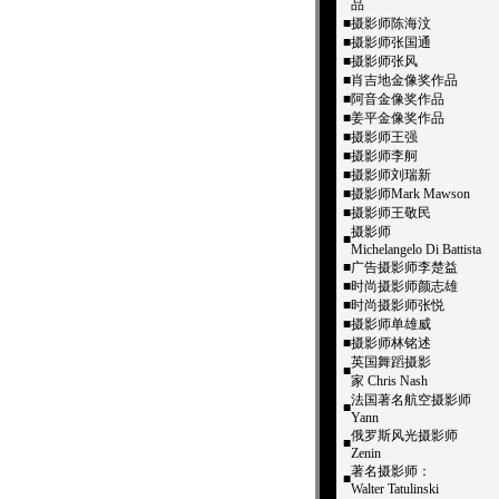
品
■
摄影师陈海汶
■
摄影师张国通
■
摄影师张风
■
肖吉地金像奖作品
■
阿音金像奖作品
■
姜平金像奖作品
■
摄影师王强
■
摄影师李舸
■
摄影师刘瑞新
■
摄影师Mark Mawson
■
摄影师王敬民
摄影师
■
Michelangelo Di Battista
■
广告摄影师李楚益
■
时尚摄影师颜志雄
■
时尚摄影师张悦
■
摄影师单雄威
■
摄影师林铭述
英国舞蹈摄影
■
家 Chris Nash
法国著名航空摄影师
■
Yann
俄罗斯风光摄影师
■
Zenin
著名摄影师：
■
Walter Tatulinski