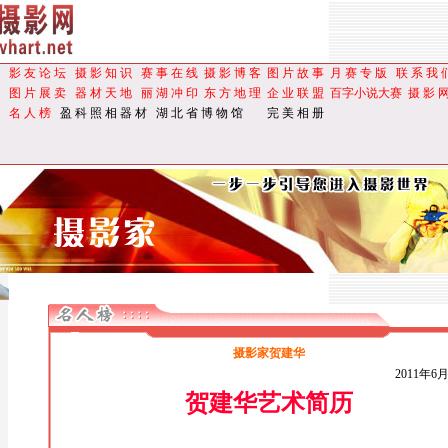
影 友 论 坛
摄 影 知 识
赛 事 在 线
摄 影 博 客
图 片 故 事
月 赛 专 版
联 系 我 
图 片 展 卖
器 材 天 地
丽 湖 冲 印
东 方 地 理
企 业 联 盟
百字小说大赛
摄 影 
名 人 榜
盈 科 照 相 器 材
湖 北 省 博 物 馆
完 美 相 册
摄影家贺建华
2011年6
贺建华艺术简历