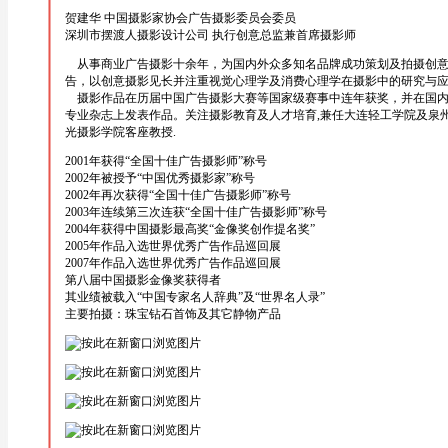
贺建华 中国摄影家协会广告摄影委员会委员
深圳市摆渡人摄影设计公司 执行创意总监兼首席摄影师
从事商业广告摄影十余年，为国内外众多知名品牌成功策划及拍摄创
告，以创意摄影见长并注重视觉心理学及消费心理学在摄影中的研究与
摄影作品在历届中国广告摄影大赛等国家级赛事中连年获奖，并在国内
专业杂志上发表作品。关注摄影教育及人才培育,兼任大连轻工学院及泉
光摄影学院客座教授.
2001年获得“全国十佳广告摄影师”称号
2002年被授予“中国优秀摄影家”称号
2002年再次获得“全国十佳广告摄影师”称号
2003年连续第三次连获“全国十佳广告摄影师”称号
2004年获得中国摄影最高奖“金像奖创作提名奖”
2005年作品入选世界优秀广告作品巡回展
2007年作品入选世界优秀广告作品巡回展
第八届中国摄影金像奖获得者
其业绩被载入“中国专家名人辞典”及“世界名人录”
主要拍摄：珠宝钻石首饰及其它静物产品