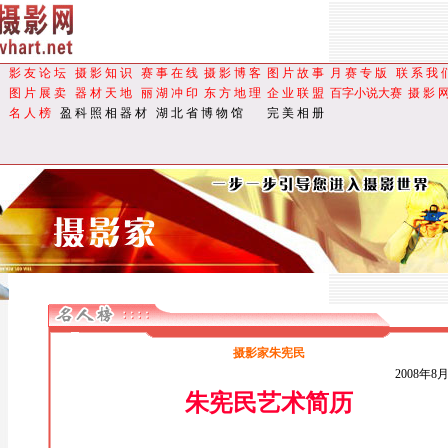
影 友 论 坛
摄 影 知 识
赛 事 在 线
摄 影 博 客
图 片 故 事
月 赛 专 版
联 系 我 
图 片 展 卖
器 材 天 地
丽 湖 冲 印
东 方 地 理
企 业 联 盟
百字小说大赛
摄 影 
名 人 榜
盈 科 照 相 器 材
湖 北 省 博 物 馆
完 美 相 册
摄影家朱宪民
2008年8
朱宪民艺术简历