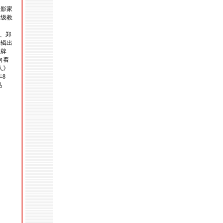
摄影家
高级教
、郑
编辑出
铜牌
向着
人》
年8
品