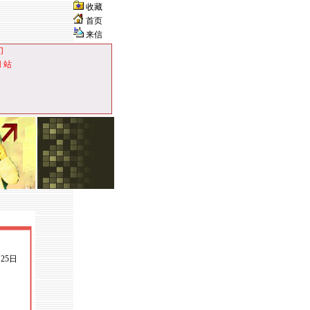
收藏
首页
来信
们
网 站
月25日