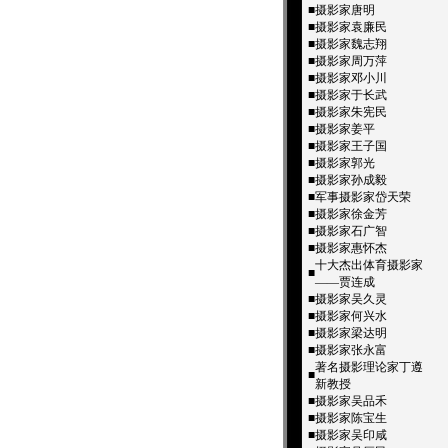
■
摄影家唐明
■
摄影家袁廉民
■
摄影家魏志翔
■
摄影家周万萍
■
摄影家邓小川
■
摄影家于长武
■
摄影家朱宪民
■
摄影家姜平
■
摄影家王子国
■
摄影家郭光
■
摄影家孙成毅
■
军事摄影家岱天荣
■
摄影家徐金芳
■
摄影家石广智
■
摄影家惠怀杰
十大杰出体育摄影家
■
——贾连成
■
摄影家吴久灵
■
摄影家何兴水
■
摄影家梁达明
■
摄影家张永富
著名摄影理论家丁遵
■
新教授
■
摄影家吴品禾
■
摄影家陈宝生
■
摄影家吴印咸