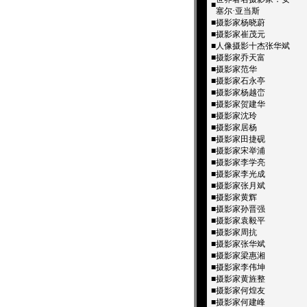
■
塞尔·亚当斯
■
摄影家杨晓蔚
■
摄影家崔茂元
■
人像摄影十杰­张华斌
■
摄影家乔天富
■
摄影家范华
■
摄影家石永亭
■
摄影家杨越峦
■
摄影家贺建华
■
摄影家沈玲
■
摄影家居杨
■
摄影家田捷砚
■
摄影家宋举浦
■
摄影家李学亮
■
摄影家李光成
■
摄影家张月斌
■
摄影家黄辉
■
摄影家孙晋强
■
摄影家袁毅平
■
摄影家周抗
■
摄影家张华斌
■
摄影家梁惠湘
■
摄影家李伟坤
■
摄影家黄旌整
■
摄影家何煌友
■
摄影家何建峰