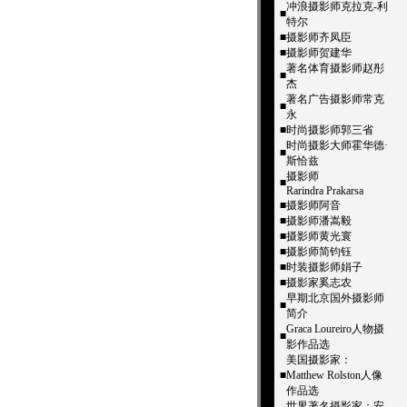
冲浪摄影师克拉克-利
■
特尔
■
摄影师齐凤臣
■
摄影师贺建华
著名体育摄影师赵彤
■
杰
著名广告摄影师常克
■
永
■
时尚摄影师郭三省
时尚摄影大师霍华德·
■
斯恰兹
摄影师
■
Rarindra Prakarsa
■
摄影师阿音
■
摄影师潘嵩毅
■
摄影师黄光寰
■
摄影师简钧钰
■
时装摄影师娟子
■
摄影家奚志农
早期北京国外摄影师
■
简介
Graca Loureiro人物摄
■
影作品选
美国摄影家：
■
Matthew Rolston人像
作品选
世界著名摄影家：安