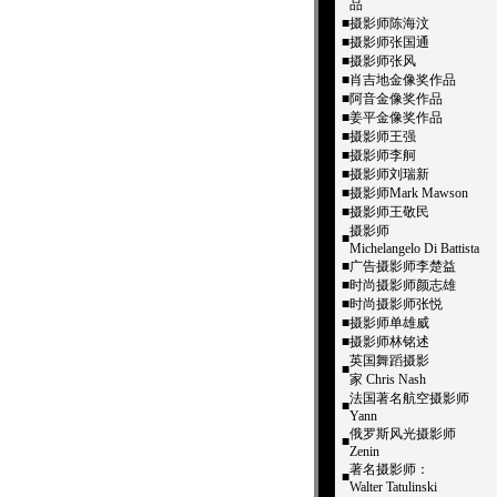
品
■
摄影师陈海汶
■
摄影师张国通
■
摄影师张风
■
肖吉地金像奖作品
■
阿音金像奖作品
■
姜平金像奖作品
■
摄影师王强
■
摄影师李舸
■
摄影师刘瑞新
■
摄影师Mark Mawson
■
摄影师王敬民
摄影师
■
Michelangelo Di Battista
■
广告摄影师李楚益
■
时尚摄影师颜志雄
■
时尚摄影师张悦
■
摄影师单雄威
■
摄影师林铭述
英国舞蹈摄影
■
家 Chris Nash
法国著名航空摄影师
■
Yann
俄罗斯风光摄影师
■
Zenin
著名摄影师：
■
Walter Tatulinski