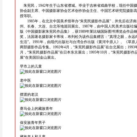
朱宪民，1942年生于山东省濮城。毕业于吉林省戏曲学校，现任中国
协会副主席、中国摄影家协会艺术创作协会主任、中国艺术研究院摄影
授等职。
1985年，在北京中国美术馆举办“朱宪民摄影作品展”，并先后在济南
州、长春、大连、台北等地巡回展出。1987年，由中国人民美术出版社
版《中国摄影家朱宪民作品集》，获1989年莱比锡国际图书博览会作品
奖，法国著名摄影家卡蒂埃．布列松为该作品集赠言：“真理之眼，永远
生活”。1991年，由现代出版社与台湾合作出版《黄河中原人》、《草原
两部摄影作品专集。1992年4月，“朱宪民摄影作品展”在台北展出；1993
月，“朱宪民摄影作品展”在日本东京展出；1995年10月，“朱宪民摄影作
展“在美国旧金山展出。
早市上的儿童
老中医
摆渡的老汉
赛马会上的藏族青年
保安族青年男子
藏族老人和儿童