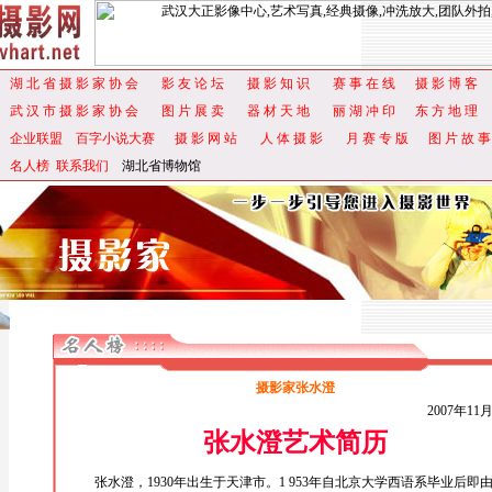
湖 北 省 摄 影 家 协 会
影 友 论 坛
摄 影 知 识
赛 事 在 线
摄 影 博 客
武 汉 市 摄 影 家 协 会
图 片 展 卖
器 材 天 地
丽 湖 冲 印
东 方 地 理
企业联盟
百字小说大赛
摄 影 网 站
人 体 摄 影
月 赛 专 版
图 片 故 事
名人榜
联系我们
湖北省博物馆
摄影家张水澄
2007年11
张水澄艺术简历
张水澄，1930年出生于天津市。1 953年自北京大学西语系毕业后即