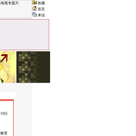
收藏
首页
来信
月19日
由教育