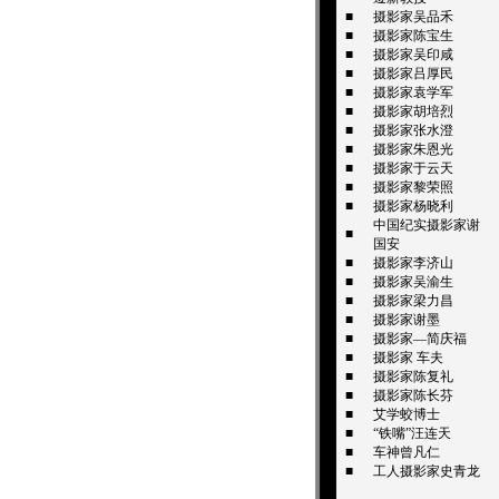
■
摄影家吴品禾
■
摄影家陈宝生
■
摄影家吴印咸
■
摄影家吕厚民
■
摄影家袁学军
■
摄影家胡培烈
■
摄影家张水澄
■
摄影家朱恩光
■
摄影家于云天
■
摄影家黎荣照
■
摄影家杨晓利
中国纪实摄影家谢
■
国安
■
摄影家李济山
■
摄影家吴渝生
■
摄影家梁力昌
■
摄影家谢墨
■
摄影家—简庆福
■
摄影家 车夫
■
摄影家陈复礼
■
摄影家陈长芬
■
艾学蛟博士
■
“铁嘴”汪连天
■
车神曾凡仁
■
工人摄影家史青龙