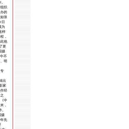
作。
由组织
开办的
，如张
今日
成为
这样
过程，
因此他
了更
国摄
其中不
画、明
的专
编辑出
摄影家
工作经
物之
如《中
奥米，
工作。
国摄
9年先
理