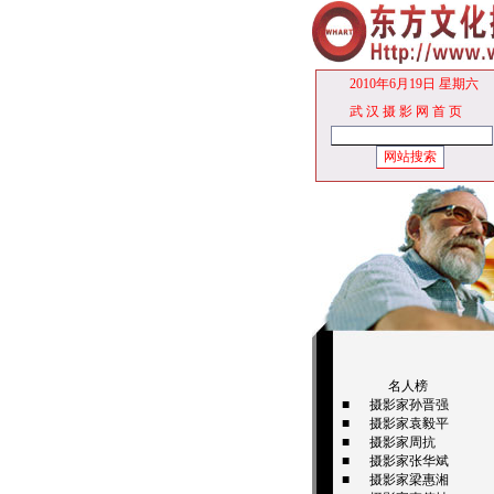
2010年6月19日 星期六
武 汉 摄 影 网
首 页
名人榜
■
摄影家孙晋强
■
摄影家袁毅平
■
摄影家周抗
■
摄影家张华斌
■
摄影家梁惠湘