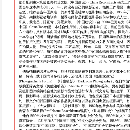
部分配到由宋庆龄创办的英文版《中国建设》(China Reconstructs)杂志工
因当年这本杂志创刊仅一年，尚没有自己的摄影记者。根据工作需要，
选派，推荐去当年国家唯一的新华通讯社学习摄影和新闻业务。1953年
是第一期摄影记者培训班，授课老师都是我国摄影界的前辈和权威人士
印泉，魏南昌，陈正青，郑景康等。《中国建设》(自1990年已更名为《
中国》China Today)是一本综合性月刊，报道内容非常广泛，目前已发展
六个语种，八种版本向国外150多个国家传播，深有影响的期刊。因此在
一本杂志任记者，所涉猎的报道题材是包罗万象的。回顾近40年的实践
他所拍摄的照片及采写的稿件，更多的是新闻范畴内文教方面的题材，
在拍摄人物、静物(包括文物、工艺品等)、风光、风情，花卉等方面积累
多的经验和作品。所拍摄的多种题材优秀作品中的20余幅曾先后入选“全
影艺术展览”， “北京摄影展览”， “专题摄影展览”和“国际摄影展览"。
少摄影作品在国内外被选作各类画册、杂志、月历、台历、宣传画、年
信片等用稿。
他所拍摄的照片及撰写，翻译的文章除在本刊发表外，还有为数不少
稿，特稿刊载于国内诸多报刊外，还散见于美国《摄影家论坛》
(Photographer’s Forum)，《暗室摄影》(Darkroom Photography)，在日本
版的国际英文版《美能达明镜》(Minolta Mirror)摄影年鉴等。另有美国
及摄影图片编辑结合他的摄影作品对他进行专访，撰文介绍他的生平，
历，摄影风格，摄影观点在国外刊物上发表。他也应美国及日本摄影刊
约，撰文介绍我国摄影家的作品及其事迹以及在我国出版的摄影期刊，
国摄影》，《大众摄影》，《摄影世界》等。1982年他曾参与由美国纳
鲁森布卢姆教授(Prof.Naomi Rosenbleum)编纂的《世界摄影史》的供稿
他自1960年以来即是“中华全国新闻工作者协会"会员。1980年加入“中
影家协会"。l981年加入“中国民主同盟”任文化委员会委员。1988年、198
后受邀请参加“中国梅花，腊梅花协会”， “中国花卉协会荷花分会”出任