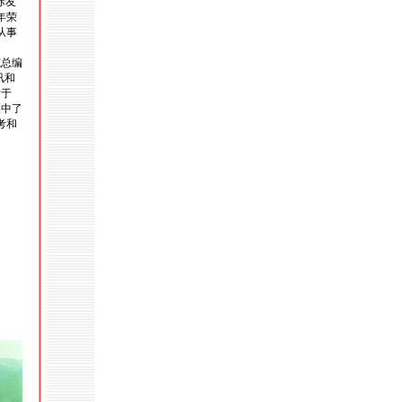
际友
年荣
从事
总编
讯和
后于
集中了
考和