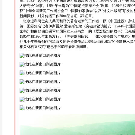
事。1985年起受聘为《中国建设》杂志高级记者。1992年受聘为“中国国
人研究会"理事。1 994年当选为“中国老摄影家协会”理事。1989年和1999
获“中华全国新闻工作者协会”“中国摄影家协会”以及“外文出版局”颁发的
新闻摄影，对外传播工作30年荣誉证书和证章。
张水澄和两位友人共同翻译的著名老新闻工作者，原《中国建设》杂志
辑，国际知名记者伊斯雷尔·爱泼斯坦著《突破封锁访延安一1944年的通
家书》和由他独自采写的国际友人丛书之一的《爱泼斯坦的故事》已先
1995年和1996年出版发行。《美好瞬间回顾——张水澄摄影40年集粹》
他几十年来所创作的黑白及彩色摄影作品250幅及由他撰写的摄影技术参
相关材料近8万字也已于2005年春出版问世。