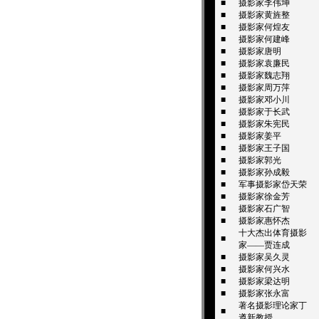
■
摄影家李伟坤
■
摄影家黄旌整
■
摄影家何煌友
■
摄影家何建峰
■
摄影家唐明
■
摄影家袁廉民
■
摄影家魏志翔
■
摄影家周万萍
■
摄影家邓小川
■
摄影家于长武
■
摄影家朱宪民
■
摄影家姜平
■
摄影家王子国
■
摄影家郭光
■
摄影家孙成毅
■
军事摄影家岱天荣
■
摄影家徐金芳
■
摄影家石广智
■
摄影家惠怀杰
十大杰出体育摄影
■
家——贾连成
■
摄影家吴久灵
■
摄影家何兴水
■
摄影家梁达明
■
摄影家张永富
著名摄影理论家丁
■
遵新教授