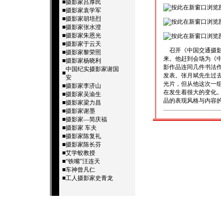
■
摄影家吕厚民
■
摄影家袁学军
■
摄影家胡培烈
■
摄影家张水澄
■
摄影家朱恩光
■
摄影家于云天
召开《中国交通摄影
■
摄影家黎荣照
来。他赶到会场为《
■
摄影家杨晓利
影作品连同几件书法
中国纪实摄影家谢国
■
发表。张月斌先生过
安
光片，但从他这次一
■
摄影家李济山
在发生着很大的变化
■
摄影家吴渝生
品的表现风格与内容的
■
摄影家梁力昌
■
摄影家谢墨
■
摄影家—简庆福
■
摄影家 车夫
■
摄影家陈复礼
■
摄影家陈长芬
■
艾学蛟教授
■
“铁嘴”汪连天
■
车神曾凡仁
■
工人摄影家史青龙