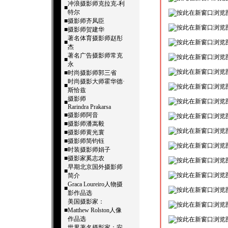
冲浪摄影师克拉克-利
■
特尔
■
摄影师齐凤臣
■
摄影师贺建华
著名体育摄影师赵彤
■
杰
著名广告摄影师常克
■
永
■
时尚摄影师郭三省
时尚摄影大师霍华德·
■
斯恰兹
摄影师
■
Rarindra Prakarsa
■
摄影师阿音
■
摄影师潘嵩毅
■
摄影师黄光寰
■
摄影师简钧钰
■
时装摄影师娟子
■
摄影家奚志农
早期北京国外摄影师
■
简介
Graca Loureiro人物摄
■
影作品选
美国摄影家：
■
Matthew Rolston人像
作品选
世界著名摄影家：安