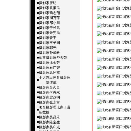
■
摄影家唐明
■
摄影家袁廉民
■
摄影家魏志翔
■
摄影家周万萍
■
摄影家邓小川
■
摄影家于长武
■
摄影家朱宪民
■
摄影家姜平
■
摄影家王子国
■
摄影家郭光
■
摄影家孙成毅
■
军事摄影家岱天荣
■
摄影家徐金芳
■
摄影家石广智
■
摄影家惠怀杰
十大杰出体育摄影家
■
——贾连成
■
摄影家吴久灵
■
摄影家何兴水
■
摄影家梁达明
■
摄影家张永富
著名摄影理论家丁遵
■
新教授
■
摄影家吴品禾
■
摄影家陈宝生
■
摄影家吴印咸