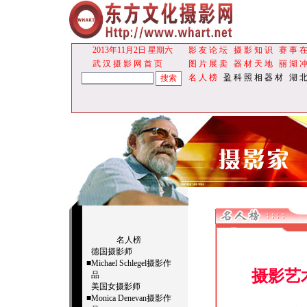
2013年11月2日 星期六
影 友 论 坛
摄 影 知 识
赛 事 在
武 汉 摄 影 网
首 页
图 片 展 卖
器 材 天 地
丽 湖 冲
名 人 榜
盈 科 照 相 器 材
湖 北
名人榜
德国摄影师
■
Michael Schlegel摄影作
摄影艺
品
美国女摄影师
■
Monica Denevan摄影作