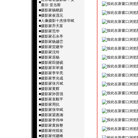
■
塞尔·亚当斯
■
摄影家杨晓蔚
■
摄影家崔茂元
■
人像摄影十杰­张华斌
■
摄影家乔天富
■
摄影家范华
■
摄影家石永亭
■
摄影家杨越峦
■
摄影家贺建华
■
摄影家沈玲
■
摄影家居杨
■
摄影家田捷砚
■
摄影家宋举浦
■
摄影家李学亮
■
摄影家李光成
■
摄影家张月斌
■
摄影家黄辉
■
摄影家孙晋强
■
摄影家袁毅平
■
摄影家周抗
■
摄影家张华斌
■
摄影家梁惠湘
■
摄影家李伟坤
■
摄影家黄旌整
■
摄影家何煌友
■
摄影家何建峰