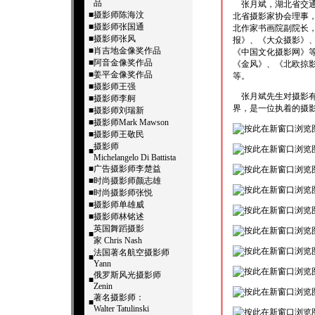
品
张月斌，湖北省交通
■
摄影师陈海汶
北省摄影家协会理事
■
摄影师张国通
北作家书画院副院长
■
摄影师张风
报》、《大众摄影》
■
肖吉地金像奖作品
《中国文化摄影网》
■
阿音金像奖作品
《金风》、《北欧掠影
■
姜平金像奖作品
等。
■
摄影师王强
张月斌先生对摄影有
■
摄影师李舸
界，是一位执着的摄
■
摄影师刘瑞新
■
摄影师Mark Mawson
■
摄影师王敬民
摄影师
■
Michelangelo Di Battista
■
广告摄影师李楚益
■
时尚摄影师颜志雄
■
时尚摄影师张悦
■
摄影师单雄威
■
摄影师林铭述
英国舞蹈摄影
■
家 Chris Nash
法国著名航空摄影师
■
Yann
俄罗斯风光摄影师
■
Zenin
著名摄影师：
■
Walter Tatulinski